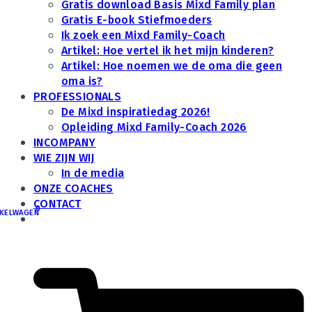
Gratis download Basis Mixd Family plan
Gratis E-book Stiefmoeders
Ik zoek een Mixd Family-Coach
Artikel: Hoe vertel ik het mijn kinderen?
Artikel: Hoe noemen we de oma die geen
oma is?
PROFESSIONALS
De Mixd inspiratiedag 2026!
Opleiding Mixd Family-Coach 2026
INCOMPANY
WIE ZIJN WIJ
In de media
ONZE COACHES
CONTACT
0
KELWAGEN